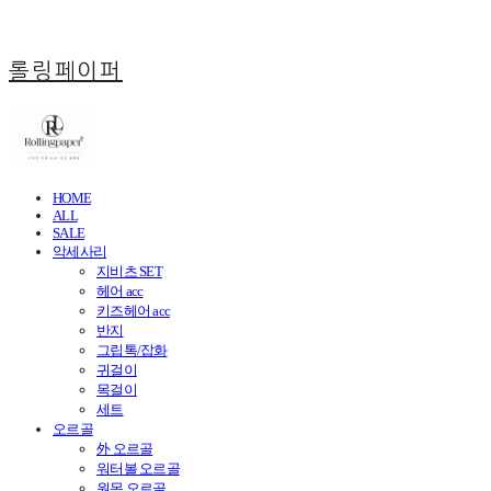
롤링페이퍼
HOME
ALL
SALE
악세사리
지비츠 SET
헤어 acc
키즈헤어 acc
반지
그립톡/잡화
귀걸이
목걸이
세트
오르골
外 오르골
워터볼 오르골
원목 오르골