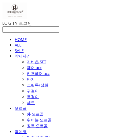
LOG IN
로그인
HOME
ALL
SALE
악세사리
지비츠 SET
헤어 acc
키즈헤어 acc
반지
그립톡/잡화
귀걸이
목걸이
세트
오르골
外 오르골
워터볼 오르골
원목 오르골
홈데코