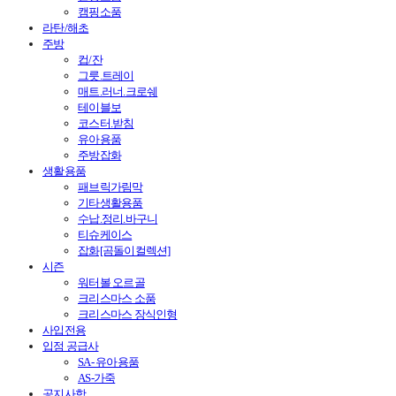
캠핑소품
라탄/해초
주방
컵/잔
그릇.트레이
매트.러너.크로쉐
테이블보
코스터.받침
유아용품
주방잡화
생활용품
패브릭가림막
기타생활용품
수납.정리.바구니
티슈케이스
잡화[곰돌이컬렉션]
시즌
워터볼 오르골
크리스마스 소품
크리스마스 장식인형
사입전용
입점 공급사
SA- 유아용품
AS-가죽
공지사항