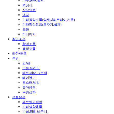
다꾸,폰꾸,엽서
벽장식
장식인형
액자
기타장식소품(악세사리트레이.거울)
기타장식용품(도자기.철제)
조화
미니어처
촬영소품
촬영소품
캠핑소품
라탄/해초
주방
컵/잔
그릇.트레이
매트.러너.크로쉐
테이블보
코스터.받침
유아용품
주방잡화
생활용품
패브릭가림막
기타생활용품
수납.정리.바구니