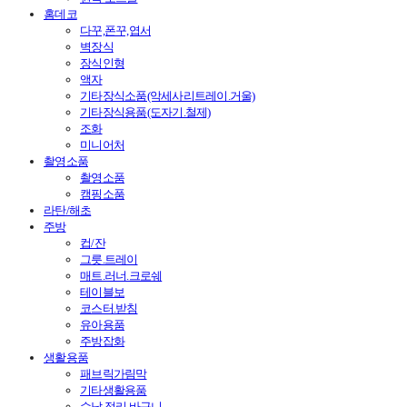
홈데코
다꾸,폰꾸,엽서
벽장식
장식인형
액자
기타장식소품(악세사리트레이.거울)
기타장식용품(도자기.철제)
조화
미니어처
촬영소품
촬영소품
캠핑소품
라탄/해초
주방
컵/잔
그릇.트레이
매트.러너.크로쉐
테이블보
코스터.받침
유아용품
주방잡화
생활용품
패브릭가림막
기타생활용품
수납.정리.바구니