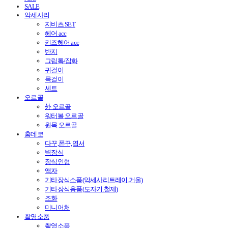
SALE
악세사리
지비츠 SET
헤어 acc
키즈헤어 acc
반지
그립톡/잡화
귀걸이
목걸이
세트
오르골
外 오르골
워터볼 오르골
원목 오르골
홈데코
다꾸,폰꾸,엽서
벽장식
장식인형
액자
기타장식소품(악세사리트레이.거울)
기타장식용품(도자기.철제)
조화
미니어처
촬영소품
촬영소품