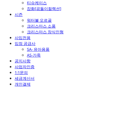
티슈케이스
잡화[곰돌이컬렉션]
시즌
워터볼 오르골
크리스마스 소품
크리스마스 장식인형
사입전용
입점 공급사
SA- 유아용품
AS-가죽
공지사항
사업자인증
1:1문의
세금계산서
개인결제