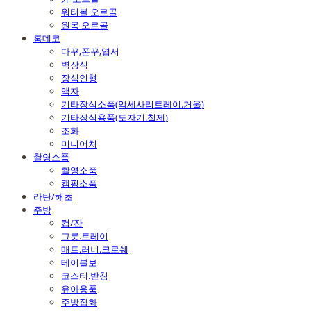
워터볼 오르골
원목 오르골
홈데코
다꾸,폰꾸,엽서
벽장식
장식인형
액자
기타장식소품(악세사리트레이.거울)
기타장식용품(도자기.철제)
조화
미니어처
촬영소품
촬영소품
캠핑소품
라탄/해초
주방
컵/잔
그릇.트레이
매트.러너.크로쉐
테이블보
코스터.받침
유아용품
주방잡화