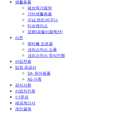
생활용품
패브릭가림막
기타생활용품
수납.정리.바구니
티슈케이스
잡화[곰돌이컬렉션]
시즌
워터볼 오르골
크리스마스 소품
크리스마스 장식인형
사입전용
입점 공급사
SA- 유아용품
AS-가죽
공지사항
사업자인증
1:1문의
세금계산서
개인결제