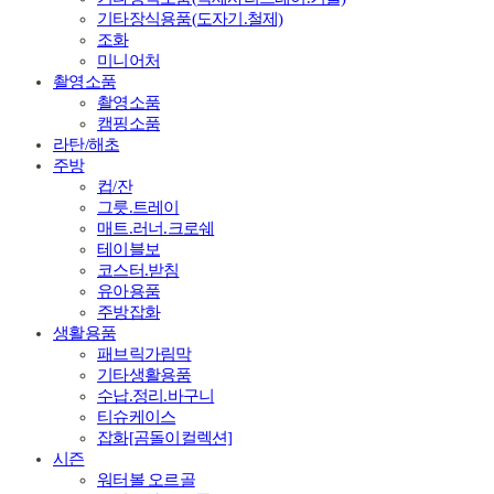
기타장식용품(도자기.철제)
조화
미니어처
촬영소품
촬영소품
캠핑소품
라탄/해초
주방
컵/잔
그릇.트레이
매트.러너.크로쉐
테이블보
코스터.받침
유아용품
주방잡화
생활용품
패브릭가림막
기타생활용품
수납.정리.바구니
티슈케이스
잡화[곰돌이컬렉션]
시즌
워터볼 오르골