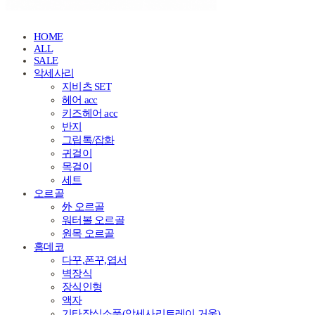
HOME
ALL
SALE
악세사리
지비츠 SET
헤어 acc
키즈헤어 acc
반지
그립톡/잡화
귀걸이
목걸이
세트
오르골
外 오르골
워터볼 오르골
원목 오르골
홈데코
다꾸,폰꾸,엽서
벽장식
장식인형
액자
기타장식소품(악세사리트레이.거울)