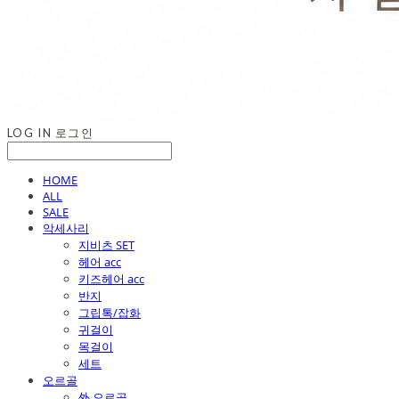
LOG IN
로그인
HOME
ALL
SALE
악세사리
지비츠 SET
헤어 acc
키즈헤어 acc
반지
그립톡/잡화
귀걸이
목걸이
세트
오르골
外 오르골