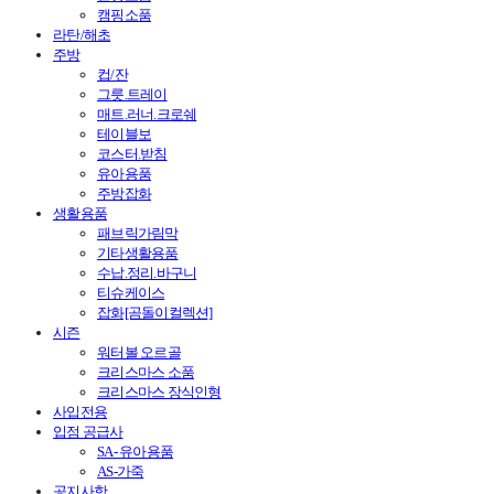
캠핑소품
라탄/해초
주방
컵/잔
그릇.트레이
매트.러너.크로쉐
테이블보
코스터.받침
유아용품
주방잡화
생활용품
패브릭가림막
기타생활용품
수납.정리.바구니
티슈케이스
잡화[곰돌이컬렉션]
시즌
워터볼 오르골
크리스마스 소품
크리스마스 장식인형
사입전용
입점 공급사
SA- 유아용품
AS-가죽
공지사항