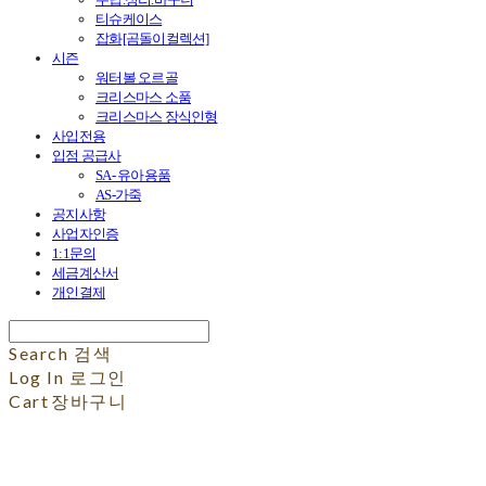
티슈케이스
잡화[곰돌이컬렉션]
시즌
워터볼 오르골
크리스마스 소품
크리스마스 장식인형
사입전용
입점 공급사
SA- 유아용품
AS-가죽
공지사항
사업자인증
1:1문의
세금계산서
개인결제
Search
검색
Log In
로그인
Cart
장바구니