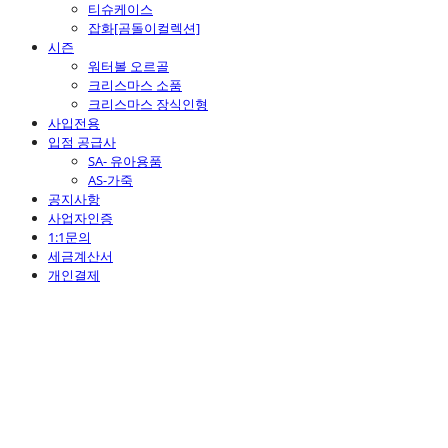
티슈케이스
잡화[곰돌이컬렉션]
시즌
워터볼 오르골
크리스마스 소품
크리스마스 장식인형
사입전용
입점 공급사
SA- 유아용품
AS-가죽
공지사항
사업자인증
1:1문의
세금계산서
개인결제