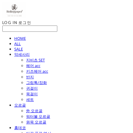
LOG IN
로그인
HOME
ALL
SALE
악세사리
지비츠 SET
헤어 acc
키즈헤어 acc
반지
그립톡/잡화
귀걸이
목걸이
세트
오르골
外 오르골
워터볼 오르골
원목 오르골
홈데코