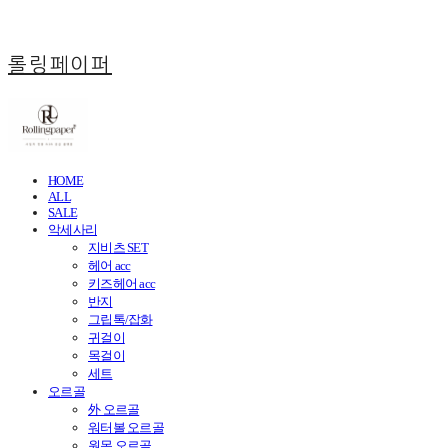
롤링페이퍼
HOME
ALL
SALE
악세사리
지비츠 SET
헤어 acc
키즈헤어 acc
반지
그립톡/잡화
귀걸이
목걸이
세트
오르골
外 오르골
워터볼 오르골
원목 오르골