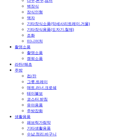
다꾸,폰꾸,엽서
벽장식
장식인형
액자
기타장식소품(악세사리트레이.거울)
기타장식용품(도자기.철제)
조화
미니어처
촬영소품
촬영소품
캠핑소품
라탄/해초
주방
컵/잔
그릇.트레이
매트.러너.크로쉐
테이블보
코스터.받침
유아용품
주방잡화
생활용품
패브릭가림막
기타생활용품
수납.정리.바구니