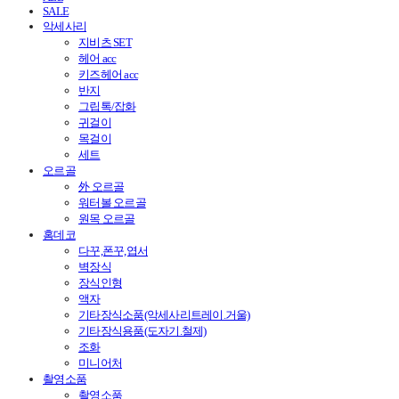
SALE
악세사리
지비츠 SET
헤어 acc
키즈헤어 acc
반지
그립톡/잡화
귀걸이
목걸이
세트
오르골
外 오르골
워터볼 오르골
원목 오르골
홈데코
다꾸,폰꾸,엽서
벽장식
장식인형
액자
기타장식소품(악세사리트레이.거울)
기타장식용품(도자기.철제)
조화
미니어처
촬영소품
촬영소품