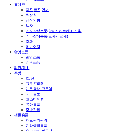
홈데코
다꾸,폰꾸,엽서
벽장식
장식인형
액자
기타장식소품(악세사리트레이.거울)
기타장식용품(도자기.철제)
조화
미니어처
촬영소품
촬영소품
캠핑소품
라탄/해초
주방
컵/잔
그릇.트레이
매트.러너.크로쉐
테이블보
코스터.받침
유아용품
주방잡화
생활용품
패브릭가림막
기타생활용품
수납.정리.바구니