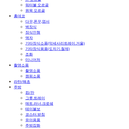
워터볼 오르골
원목 오르골
홈데코
다꾸,폰꾸,엽서
벽장식
장식인형
액자
기타장식소품(악세사리트레이.거울)
기타장식용품(도자기.철제)
조화
미니어처
촬영소품
촬영소품
캠핑소품
라탄/해초
주방
컵/잔
그릇.트레이
매트.러너.크로쉐
테이블보
코스터.받침
유아용품
주방잡화