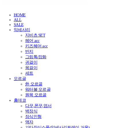
HOME
ALL
SALE
악세사리
지비츠 SET
헤어 acc
키즈헤어 acc
반지
그립톡/잡화
귀걸이
목걸이
세트
오르골
外 오르골
워터볼 오르골
원목 오르골
홈데코
다꾸,폰꾸,엽서
벽장식
장식인형
액자
기타장식소품(악세사리트레이.거울)