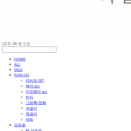
LOG IN
로그인
HOME
ALL
SALE
악세사리
지비츠 SET
헤어 acc
키즈헤어 acc
반지
그립톡/잡화
귀걸이
목걸이
세트
오르골
外 오르골