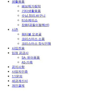
생활용품
패브릭가림막
기타생활용품
수납.정리.바구니
티슈케이스
잡화[곰돌이컬렉션]
시즌
워터볼 오르골
크리스마스 소품
크리스마스 장식인형
사입전용
입점 공급사
SA- 유아용품
AS-가죽
공지사항
사업자인증
1:1문의
세금계산서
개인결제