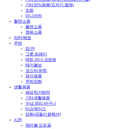
기타장식용품(도자기.철제)
조화
미니어처
촬영소품
촬영소품
캠핑소품
라탄/해초
주방
컵/잔
그릇.트레이
매트.러너.크로쉐
테이블보
코스터.받침
유아용품
주방잡화
생활용품
패브릭가림막
기타생활용품
수납.정리.바구니
티슈케이스
잡화[곰돌이컬렉션]
시즌
워터볼 오르골